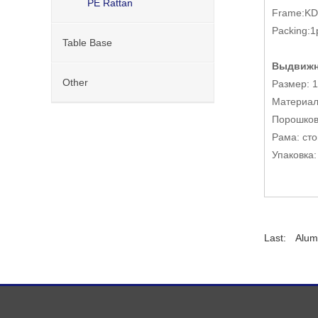
PE Rattan
Frame:KD 
Packing:1
Table Base
Выдвижн
Other
Размер: 1
Материал
Порошков
Рама: ст
Упаковка: 
Last:
Alumi