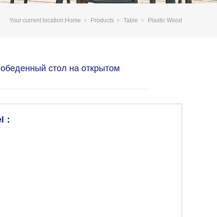
Your current location:
Home
Products
Table
Plastic Wood
й обеденный стол на открытом
el：