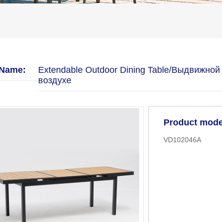
 Name:
Extendable Outdoor Dining Table/Выдвижно
воздухе
Product mod
VD102046A