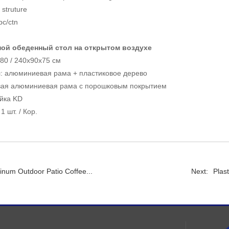
struture
pc/ctn
ой обеденный стол на открытом воздухе
80 / 240x90x75 см
: алюминиевая рама + пластиковое дерево
ая алюминиевая рама с порошковым покрытием
ойка KD
1 шт. / Кор.
num Outdoor Patio Coffee...
Next:
Plas